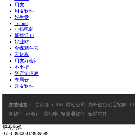
用友
用友软件
好生意
Tcloud
小畅电商
畅捷通T1
好业财
金蝶精斗云
云财税
用友好会计
不平衡
资产负债表
专属云
云友软件
友情链接：
管家婆
CRM
网站公司
郑州航空港区招聘
P
务软件
好会计
易代帐
畅捷通软件
金蝶软件
服务热线：
0553-3930001/3939689