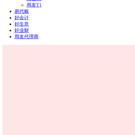
用友T1
易代账
好会计
好生意
好业财
用友代理商