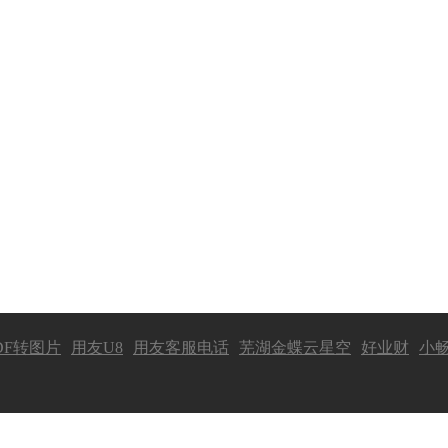
DF转图片
用友U8
用友客服电话
芜湖金蝶云星空
好业财
小