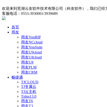
欢迎来到芜湖云友软件技术有限公司（科友软件），我们已经为
客服电话：0553-3930001/3939689
首页
用友
用友YonBIP
用友NCcloud
用友YonSuite
用友U9cloud
用友U8cloud
用友U8
用友PLM
用友CRM
畅捷通
TJCLOUD
TJ专属云
TJ云主机
Tplus13.0
用友T6
用友T3