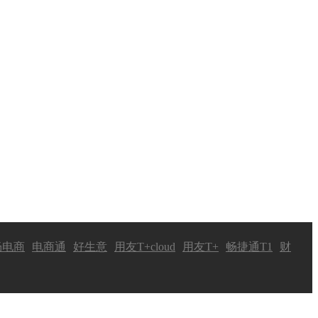
畅电商
电商通
好生意
用友T+cloud
用友T+
畅捷通T1
财