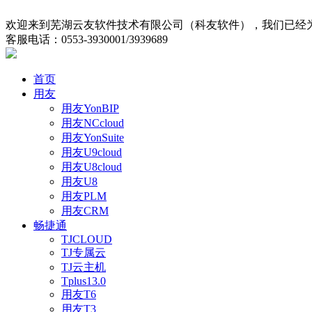
欢迎来到芜湖云友软件技术有限公司（科友软件），我们已经为
客服电话：0553-3930001/3939689
首页
用友
用友YonBIP
用友NCcloud
用友YonSuite
用友U9cloud
用友U8cloud
用友U8
用友PLM
用友CRM
畅捷通
TJCLOUD
TJ专属云
TJ云主机
Tplus13.0
用友T6
用友T3