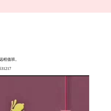
话远程值班。
1217