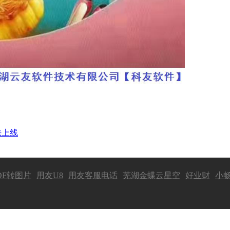
法上线
DF转图片
用友U8
用友客服电话
芜湖金蝶云星空
好业财
小