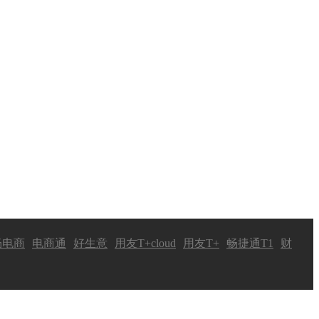
畅电商
电商通
好生意
用友T+cloud
用友T+
畅捷通T1
财