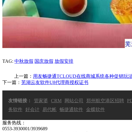
TAG:
中秋放假
国庆放假
放假安排
上一篇：
用友畅捷通TCLOUD在线商城系统各种促销玩
下一篇：
芜湖云友软件U8代理商授权证书
友情链接：
管家婆
CRM
网站公司
郑州航空港区招聘
P
务软件
好会计
易代帐
畅捷通软件
金蝶软件
服务热线：
0553-3930001/3939689