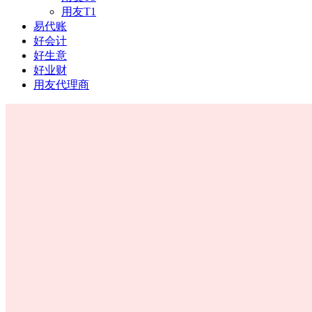
用友T1
易代账
好会计
好生意
好业财
用友代理商