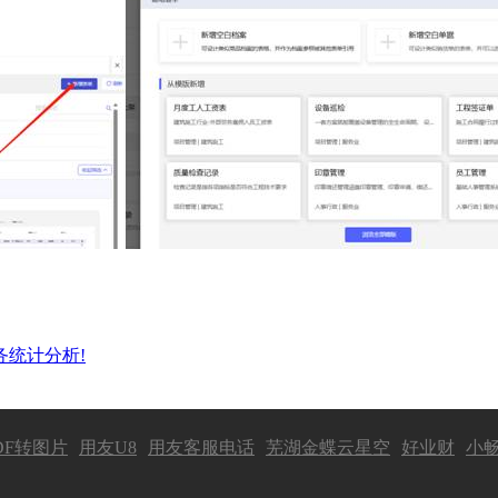
务统计分析!
DF转图片
用友U8
用友客服电话
芜湖金蝶云星空
好业财
小