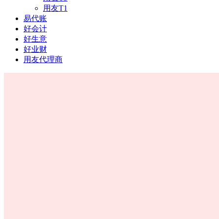
用友T1
易代账
好会计
好生意
好业财
用友代理商