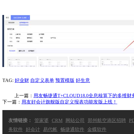
TAG:
好业财
自定义表单
预置模版
好生意
上一篇：
用友畅捷通T+CLOUD18.0全息核算下的多维财
下一篇：
用友好会计旗舰版自定义报表功能发版上线！
友情链接：
管家婆
CRM
网站公司
郑州航空港区招聘
P
务软件
好会计
易代帐
畅捷通软件
金蝶软件