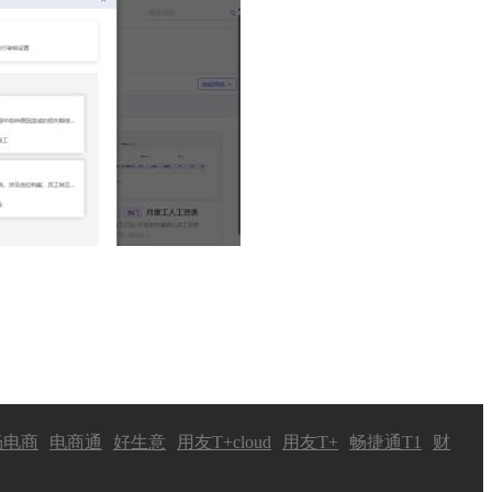
畅电商
电商通
好生意
用友T+cloud
用友T+
畅捷通T1
财