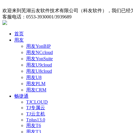
欢迎来到芜湖云友软件技术有限公司（科友软件），我们已经为
客服电话：0553-3930001/3939689
首页
用友
用友YonBIP
用友NCcloud
用友YonSuite
用友U9cloud
用友U8cloud
用友U8
用友PLM
用友CRM
畅捷通
TJCLOUD
TJ专属云
TJ云主机
Tplus13.0
用友T6
用友T3