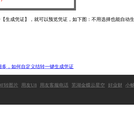
击【生成凭证】，就可以预览凭证，如下图：不用选择也能自动
细多，如何自定义结转一键生成凭证
DF转图片
用友U8
用友客服电话
芜湖金蝶云星空
好业财
小