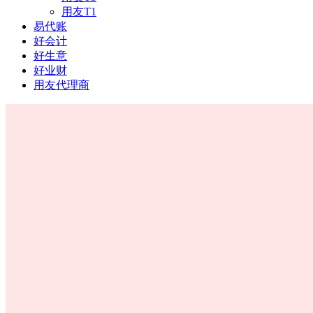
用友T1
易代账
好会计
好生意
好业财
用友代理商