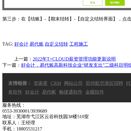
第三步：在【结账】-【期末结转】-【自定义结转界面】，点
TAG:
好会计
易代账
自定义结转
工程施工
上一篇：
2022年T+CLOUD薪资管理功能更新说明
下一篇：
好会计，易代账高新科技企业“研发支出”二级科目明
友情链接：
管家婆
CRM
网站公司
郑州航空港区招聘
P
务软件
好会计
易代帐
畅捷通软件
金蝶软件
服务热线：
0553-3930001/3939689
地址：芜湖市弋江区云谷科技园3#楼510室
联系人：王经理
手机：18805531217