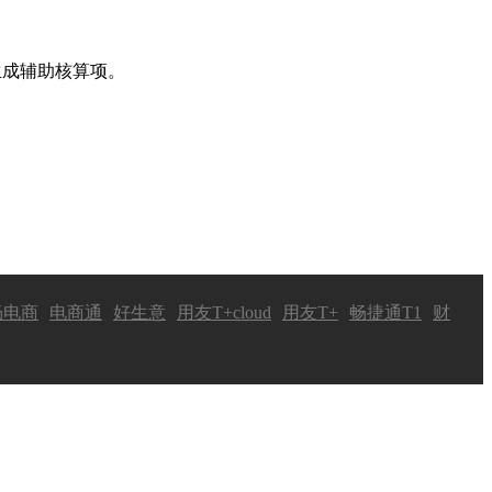
生成辅助核算项。
畅电商
电商通
好生意
用友T+cloud
用友T+
畅捷通T1
财