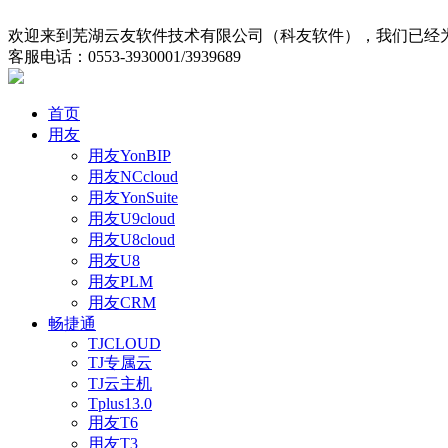
欢迎来到芜湖云友软件技术有限公司（科友软件），我们已经为
客服电话：0553-3930001/3939689
首页
用友
用友YonBIP
用友NCcloud
用友YonSuite
用友U9cloud
用友U8cloud
用友U8
用友PLM
用友CRM
畅捷通
TJCLOUD
TJ专属云
TJ云主机
Tplus13.0
用友T6
用友T3