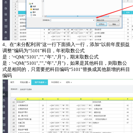
4、在“未分配利润”这一行下面插入一行，添加“以前年度损益
调整”编码为“5101”科目，年初取数公式
是：'=QM("5101","","年","月")，期末取数公式
是：'=QM("5101","","年","月")，如果是其他科目，则取数公
式是相同的，只需要把科目编码“5101”替换成其他新增的科目
编码