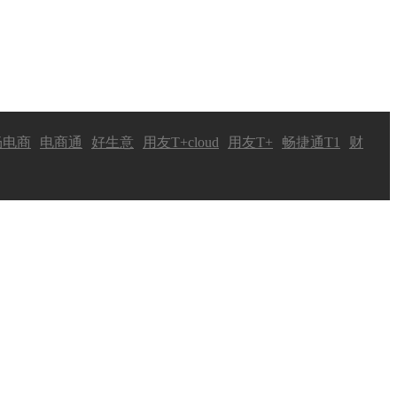
畅电商
电商通
好生意
用友T+cloud
用友T+
畅捷通T1
财