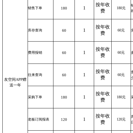
按年收
1
销售下单
180
180
元
费
按年收
1
库存查询
60
60
元
费
按年收
1
费用报销
60
60
元
费
按年收
1
往来查询
60
60
元
费
友空间
APP
赠
送一年
按年收
1
采购下单
180
180
元
费
按年收
1
老板订阅报表
120
120
元
费