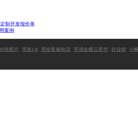
件定制开发报价单
应用案例
DF转图片
用友U8
用友客服电话
芜湖金蝶云星空
好业财
小