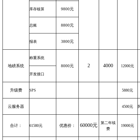
9800
元
库存核算
8800
元
总账
3800
元
报表
称重系统
2
4000
地磅系统
8000
元
12000
元
开发接口
升级费
SPS
5880
元
云服务器
4500
元
第二年续
60000元
合计：
优惠价：
61580
元
19000
元
费