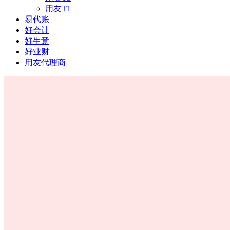
用友T1
易代账
好会计
好生意
好业财
用友代理商