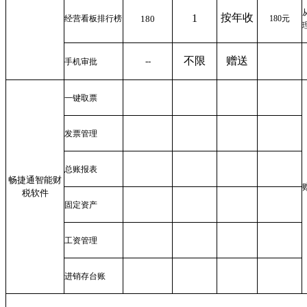
按年收
1
经营看板排行榜
180
180
元
不限
赠送
--
手机审批
一键取票
发票管理
总账报表
畅捷通智能财
税软件
固定资产
工资管理
进销存台账