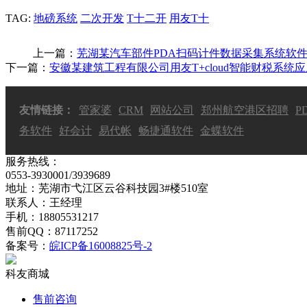
TAG:
地磅系统
二次开发
T十二开
用友T十
上一篇：
芜湖某汽车部件PDA扫码计件数据采集系统软
下一篇：
安徽某建筑工程有限公司用友T+cloud智能财税系统
友情链接：
管家婆
CRM
网站公司
郑州航空港区招聘
P
务软件
好会计
易代帐
畅捷通软件
金蝶软件
服务热线：
0553-3930001/3939689
地址：芜湖市弋江区云谷科技园3#楼510室
联系人：王经理
手机：18805531217
售前QQ：87117252
备案号：
皖ICP备16008825号-2
科友商城
售前咨询