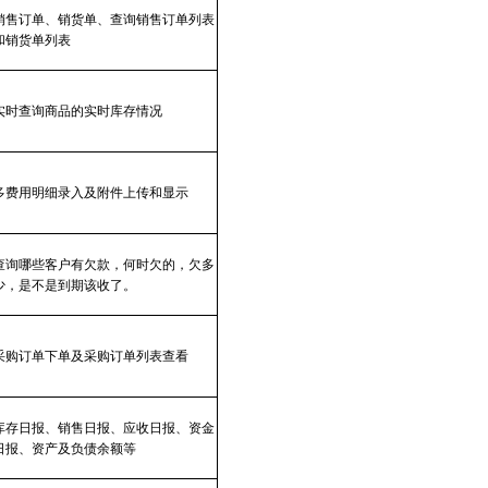
销售订单、销货单、查询销售订单列表
和销货单列表
实时查询商品的实时库存情况
多费用明细录入及附件上传和显示
查询哪些客户有欠款，何时欠的，欠多
少，是不是到期该收了。
采购订单下单及采购订单列表查看
库存日报、销售日报、应收日报、资金
日报、资产及负债余额等