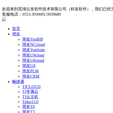
欢迎来到芜湖云友软件技术有限公司（科友软件），我们已经为
客服电话：0553-3930001/3939689
首页
用友
用友YonBIP
用友NCcloud
用友YonSuite
用友U9cloud
用友U8cloud
用友U8
用友PLM
用友CRM
畅捷通
TJCLOUD
TJ专属云
TJ云主机
Tplus13.0
用友T6
用友T3